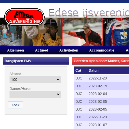
Algemeen
Actueel
Activiteiten
Accommodatie
A
Ranglijsten EIJV
Gereden tijden door: Mulder, Kari
Cat
Datum
Afstand:
DJC
2022-11-20
DJC
2023-02-19
Dames/Heren:
DJC
2023-02-04
DJC
2023-02-05
DJC
2023-02-05
DJC
2022-11-20
DJC
2023-01-07