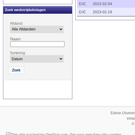
DJC
2023-02-04
Zoek wedstrijduitslagen
DJC
2023-02-19
Afstand:
Naam:
Sortering:
Edese IJsvere
emai
©