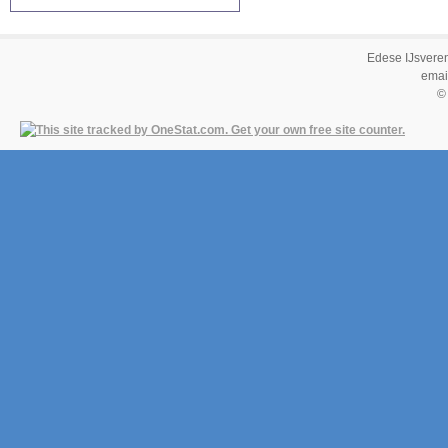
Edese IJsvere
emai
©