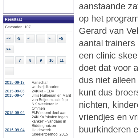
aanstaande za
op het program
Resultaat
Gevonden: 107
Gerard van Ve
<<
-5
<
>
+5
aantal trainer
>>
een clinic skee
7
8
9
10
11
doet dat voor a
dus niet alleen
2015-09-13
Aanschaf
wedstrijdkaarten
kunt dus broer
2015-09-06
24Kika - EIJV
2015-09-04
Jillis Hulleman en Marit
van Beijnum actief op
nichten, kinder
NK skeeleren in
Ommen
2015-09-04
EIJV neemt deel aan
vriendjes en vr
24KiKa “skaten tegen
kanker” - vandaag in
Biddinghuizen
buurkinderen 
2015-09-04
Heideweek
Skeelertoernooi 2015