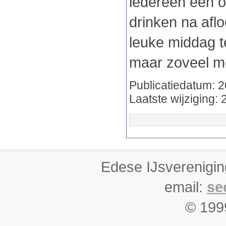
iedereen een o
drinken na aflo
leuke middag 
maar zoveel mo
Publicatiedatum: 
Laatste wijziging:
Edese IJsverenigi
email:
se
© 1999