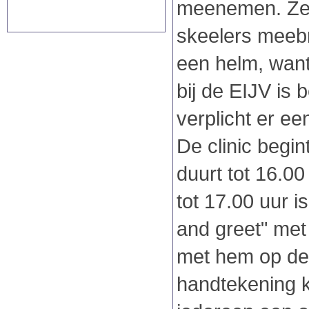
meenemen. Ze
skeelers meebr
een helm, wan
bij de EIJV is 
verplicht er ee
De clinic begi
duurt tot 16.00
tot 17.00 uur i
and greet" met
met hem op de
handtekening ku